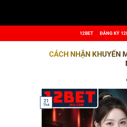
Bỏ
qua
nội
dung
12BET
ĐĂNG KÝ 12
CÁCH NHẬN KHUYẾN M
21
Th4