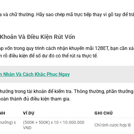
a và chữ thường. Hãy sao chép mã trực tiếp thay vì gõ tay để tr
 Khoản Và Điều Kiện Rút Vốn
ạp vốn trong quy trình cách nhận khuyến mãi 12BET, bạn cần xá
õ điều kiện để số dư đó có thể rút ra thực tế.
ên Nhân Và Cách Khắc Phục Ngay
hưởng trong tài khoản để kiểm tra. Thông thường, phần thưởng
hoàn thành đủ điều kiện tham gia.
NH
VÍ DỤ
GHI CHÚ
thưởng) x
(500K + 500K) x 10 = 10.000.000
Chỉ tính cược hợp lệ
VND