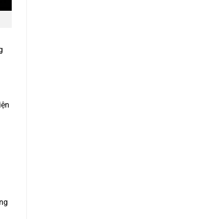
g
iện
ởng