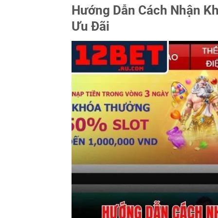
Hướng Dẫn Cách Nhận Kh
Ưu Đãi