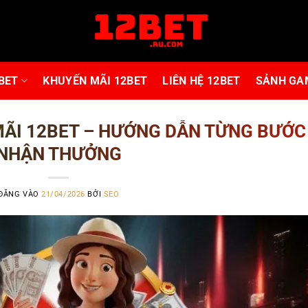
BET
KHUYẾN MÃI 12BET
LIÊN HỆ 12BET
SẢNH GA
ÃI 12BET – HƯỚNG DẪN TỪNG BƯỚC
NHẬN THƯỞNG
ĐĂNG VÀO
21/04/2026
BỞI
SEO