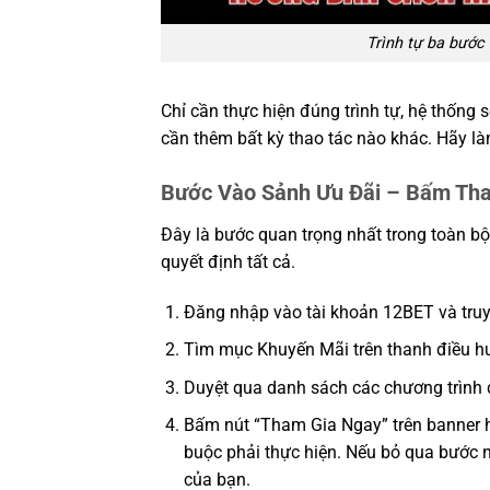
Trình tự ba bước
Chỉ cần thực hiện đúng trình tự, hệ thống
cần thêm bất kỳ thao tác nào khác. Hãy 
Bước Vào Sảnh Ưu Đãi – Bấm Tha
Đây là bước quan trọng nhất trong toàn bộ
quyết định tất cả.
Đăng nhập vào tài khoản 12BET và truy 
Tìm mục Khuyến Mãi trên thanh điều hư
Duyệt qua danh sách các chương trình
Bấm nút “Tham Gia Ngay” trên banner ho
buộc phải thực hiện. Nếu bỏ qua bước n
của bạn.