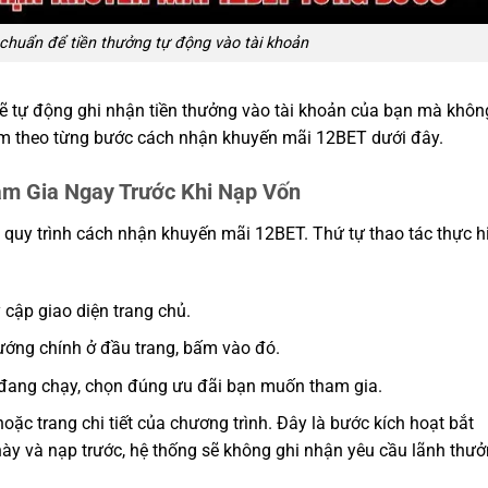
 chuẩn để tiền thưởng tự động vào tài khoản
 sẽ tự động ghi nhận tiền thưởng vào tài khoản của bạn mà khôn
làm theo từng bước cách nhận khuyến mãi 12BET dưới đây.
m Gia Ngay Trước Khi Nạp Vốn
 quy trình cách nhận khuyến mãi 12BET. Thứ tự thao tác thực h
cập giao diện trang chủ.
ớng chính ở đầu trang, bấm vào đó.
 đang chạy, chọn đúng ưu đãi bạn muốn tham gia.
ặc trang chi tiết của chương trình. Đây là bước kích hoạt bắt
ày và nạp trước, hệ thống sẽ không ghi nhận yêu cầu lãnh thư