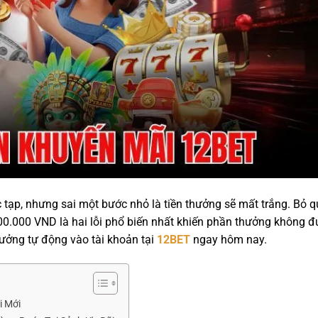
tạp, nhưng sai một bước nhỏ là tiền thưởng sẽ mất trắng. Bỏ 
0.000 VND là hai lỗi phổ biến nhất khiến phần thưởng không 
hưởng tự động vào tài khoản tại
12BET
ngay hôm nay.
i Mới