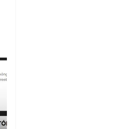
|
Mới
Kèo
Nhận
Nhất
Barcelona
Định
Vs
Tỉ
Celta
Số
Vigo
–
Nhận
Định
Kèo
12BET