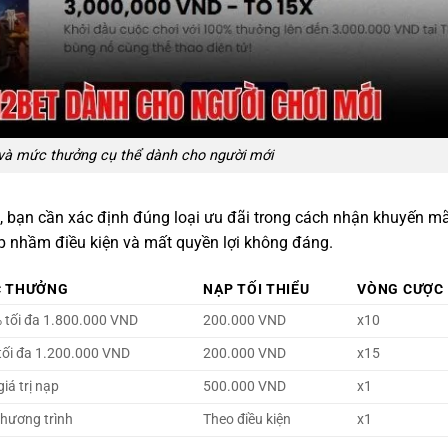
 và mức thưởng cụ thể dành cho người mới
g, bạn cần xác định đúng loại ưu đãi trong cách nhận khuyến mã
 nhầm điều kiện và mất quyền lợi không đáng.
 THƯỞNG
NẠP TỐI THIỂU
VÒNG CƯỢC
 tối đa 1.800.000 VND
200.000 VND
x10
tối đa 1.200.000 VND
200.000 VND
x15
iá trị nạp
500.000 VND
x1
chương trình
Theo điều kiện
x1