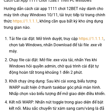
Cách Cài App 1111 Chơi 12BET Trên Pc Windows
Hướng dẫn cách cài app 1111 chơi 12BET này dành cho
máy tính chạy Windows 10/11, tải trực tiếp từ trang chính
thức
https://1.1.1.1
, không cần qua bất kỳ kho ứng dụng
trung gian nào.
Tải file cài đặt: Mở trình duyệt, truy cập
https://1.1.1.1
,
chọn tab Windows, nhấn Download để tải file .exe về
máy.
Chạy file cài đặt: Mở file .exe vừa tải, nhấn Yes khi
Windows hỏi quyền admin, chờ quá trình cài đặt tự
động hoàn tất trong khoảng 1 đến 2 phút.
Khởi chạy ứng dụng: Sau khi cài xong, biểu tượng
WARP xuất hiện ở thanh taskbar góc phải màn hình.
Nhấp chọn vào biểu tượng để mở giao diện điều khiển.
Kết nối WARP: Nhấn nút toggle trong giao diện để bật
kết nối. Màu sắc chuyển từ xám sang cam/vàng là đã