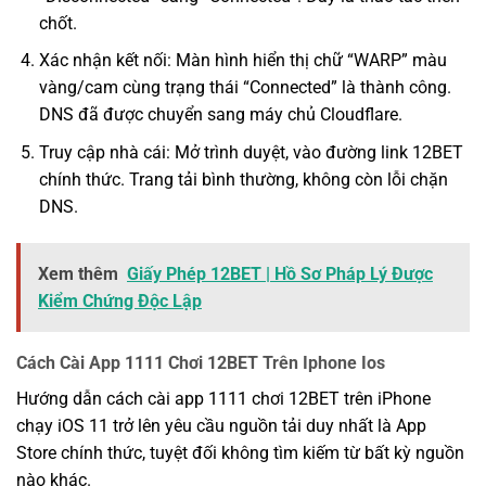
chốt.
Xác nhận kết nối: Màn hình hiển thị chữ “WARP” màu
vàng/cam cùng trạng thái “Connected” là thành công.
DNS đã được chuyển sang máy chủ Cloudflare.
Truy cập nhà cái: Mở trình duyệt, vào đường link 12BET
chính thức. Trang tải bình thường, không còn lỗi chặn
DNS.
Xem thêm
Giấy Phép 12BET | Hồ Sơ Pháp Lý Được
Kiểm Chứng Độc Lập
Cách Cài App 1111 Chơi 12BET Trên Iphone Ios
Hướng dẫn cách cài app 1111 chơi 12BET trên iPhone
chạy iOS 11 trở lên yêu cầu nguồn tải duy nhất là App
Store chính thức, tuyệt đối không tìm kiếm từ bất kỳ nguồn
nào khác.