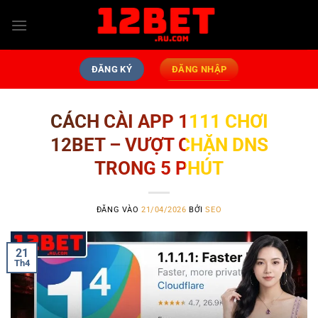
Bỏ
qua
nội
dung
ĐĂNG KÝ
ĐĂNG NHẬP
CÁCH CÀI APP 1111 CHƠI
12BET – VƯỢT CHẶN DNS
TRONG 5 PHÚT
ĐĂNG VÀO
21/04/2026
BỞI
SEO
21
Th4