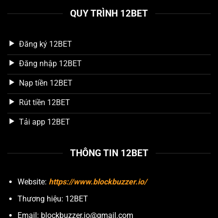
QUY TRÌNH 12BET
Đăng ký 12BET
Đăng nhập 12BET
Nạp tiền 12BET
Rút tiền 12BET
Tải app 12BET
THÔNG TIN 12BET
Website:
https://www.blockbuzzer.io/
Thương hiệu: 12BET
Email:
blockbuzzer.io@gmail.com