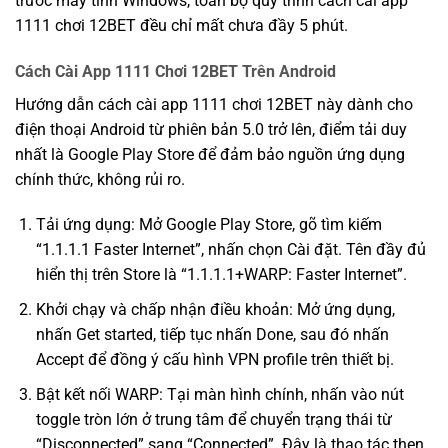
trước máy tính Windows, toàn bộ quy trình cách cài app
1111 chơi 12BET đều chỉ mất chưa đầy 5 phút.
Cách Cài App 1111 Chơi 12BET Trên Android
Hướng dẫn cách cài app 1111 chơi 12BET này dành cho
điện thoại Android từ phiên bản 5.0 trở lên, điểm tải duy
nhất là Google Play Store để đảm bảo nguồn ứng dụng
chính thức, không rủi ro.
Tải ứng dụng: Mở Google Play Store, gõ tìm kiếm
“1.1.1.1 Faster Internet”, nhấn chọn Cài đặt. Tên đầy đủ
hiển thị trên Store là “1.1.1.1+WARP: Faster Internet”.
Khởi chạy và chấp nhận điều khoản: Mở ứng dụng,
nhấn Get started, tiếp tục nhấn Done, sau đó nhấn
Accept để đồng ý cấu hình VPN profile trên thiết bị.
Bật kết nối WARP: Tại màn hình chính, nhấn vào nút
toggle tròn lớn ở trung tâm để chuyển trạng thái từ
“Disconnected” sang “Connected”. Đây là thao tác then