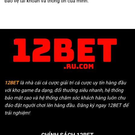
bảo vệ tài khoản và thông tin của mình.
12BET
là nhà cái cá cược giải trí cá cược uy tín hàng đầu
với kho game đa dạng, đổi thưởng siêu nhanh, hệ thống
bảo mật cao và hệ thống chăm sóc khách hàng luôn chu
đáo đặt người chơi lên hàng đầu. Đăng ký ngay 12BET để
trải nghiệm!