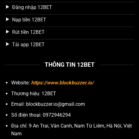
Đăng nhập 12BET
Nạp tiền 12BET
Rút tiền 12BET
Tải app 12BET
THÔNG TIN 12BET
Website:
https://www.blockbuzzer.io/
Thương hiệu: 12BET
Email:
blockbuzzer.io@gmail.com
Số điện thoại: 0972946294
Địa chỉ: 9 An Trai, Vân Canh, Nam Từ Liêm, Hà Nội, Việt
Nam