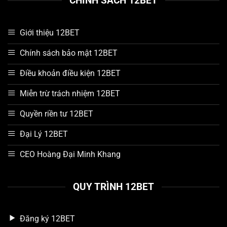
CHÍNH SÁCH 12BET
Giới thiệu 12BET
Chính sách bảo mật 12BET
Điều khoản điều kiện 12BET
Miễn trừ trách nhiệm 12BET
Quyền riền tư 12BET
Đại Lý 12BET
CEO Hoàng Đại Minh Khang
QUY TRÌNH 12BET
Đăng ký 12BET