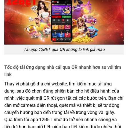
Tải app 12BET qua QR không lo link giả mạo
Tốc độ tải ứng dụng nhà cái qua QR nhanh hơn so với tìm
link
Thay vì phải gõ địa chỉ website, tìm kiếm mục tải ứng
dụng, sau đó chọn đúng phiên bản cho hệ điều hành của
mình, việc quét mã QR rút gọn tất cả các bước trên. Bạn chỉ
cần mở camera điện thoại, quét mã và thiết bị sẽ tự động
chuyển hướng bạn đến trang tải về trong vòng vài giây.
Quá trình tải app 12BET nhờ đó trở nên nhanh chóng và
tiện lợi hơn bao giờ hết, giúp bạn tiết kiệm được nhiều thời