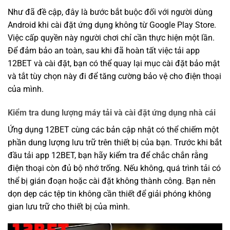
Như đã đề cập, đây là bước bắt buộc đối với người dùng
Android khi cài đặt ứng dụng không từ Google Play Store.
Việc cấp quyền này người chơi chỉ cần thực hiện một lần.
Để đảm bảo an toàn, sau khi đã hoàn tất việc tải app
12BET và cài đặt, bạn có thể quay lại mục cài đặt bảo mật
và tắt tùy chọn này đi để tăng cường bảo vệ cho điện thoại
của mình.
Kiểm tra dung lượng máy tải và cài đặt ứng dụng nhà cái
Ứng dụng 12BET cùng các bản cập nhật có thể chiếm một
phần dung lượng lưu trữ trên thiết bị của bạn. Trước khi bắt
đầu tải app 12BET, bạn hãy kiểm tra để chắc chắn rằng
điện thoại còn đủ bộ nhớ trống. Nếu không, quá trình tải có
thể bị gián đoạn hoặc cài đặt không thành công. Bạn nên
dọn dẹp các tệp tin không cần thiết để giải phóng không
gian lưu trữ cho thiết bị của mình.