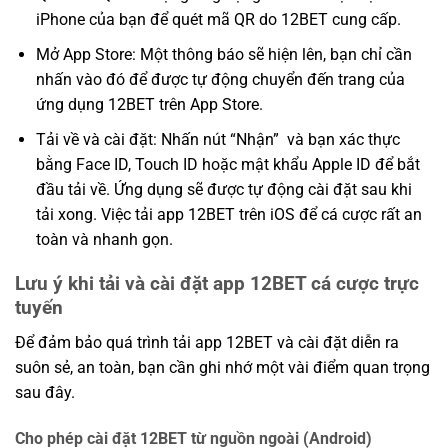
iPhone của bạn để quét mã QR do 12BET cung cấp.
Mở App Store: Một thông báo sẽ hiện lên, bạn chỉ cần
nhấn vào đó để được tự động chuyển đến trang của
ứng dụng 12BET trên App Store.
Tải về và cài đặt: Nhấn nút “Nhận” và bạn xác thực
bằng Face ID, Touch ID hoặc mật khẩu Apple ID để bắt
đầu tải về. Ứng dụng sẽ được tự động cài đặt sau khi
tải xong. Việc tải app 12BET trên iOS để cá cược rất an
toàn và nhanh gọn.
Lưu ý khi tải và cài đặt app 12BET cá cược trực
tuyến
Để đảm bảo quá trình tải app 12BET và cài đặt diễn ra
suôn sẻ, an toàn, bạn cần ghi nhớ một vài điểm quan trọng
sau đây.
Cho phép cài đặt 12BET từ nguồn ngoài (Android)