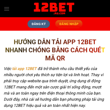
Bỏ
qua
nội
dung
ĐĂNG KÝ
ĐĂNG NHẬP
HƯỚNG DẪN TẢI APP 12BET
NHANH CHÓNG BẰNG CÁCH QUÉT
MÃ QR
Việc
tải app 12BET
đã trở thành nhu cầu thiết yếu của
nhiều người chơi yêu thích sự tiện lợi và linh hoạt. Thay vì
phải truy cập website qua trình duyệt, ứng dụng di động
12BET mang đến một sân cược giải trí sống động, mượt
mà và an toàn ngay trên điện thoại thông minh của bạn.
Dưới đây, nhà cái sẽ hướng dẫn bạn phương pháp tải ứng
dụng 12BET hiệu quả và an toàn nhất hiện nay.