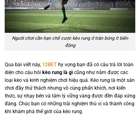
Người chơi cần hạn chế cược kèo rung ở trận bóng ít biến
động
Qua bài viết này,
12BET
hy vọng bạn đã có câu trả lời toàn
diện cho câu hỏi
kèo rung là gì
cũng như nắm được các
loại kèo và kinh nghiệm chơi hiệu quả. Kèo rung là một sân
chơi đầy thử thách nhưng vô cùng phấn khích, nơi kiến
thức, sự nhạy bén và tâm lý vững vàng được đền đáp xứng
đáng. Chúc bạn có những trải nghiệm thú vị và thành công
khi khám phá thế giới của kèo rung.