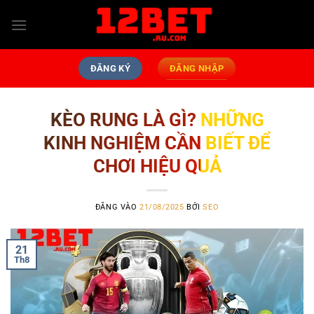
Bỏ
qua
nội
dung
ĐĂNG KÝ
ĐĂNG NHẬP
KÈO RUNG LÀ GÌ? NHỮNG
KINH NGHIỆM CẦN BIẾT ĐỂ
CHƠI HIỆU QUẢ
ĐĂNG VÀO
21/08/2025
BỞI
SEO
21
Th8