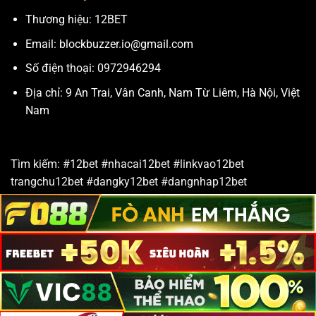
Thương hiệu: 12BET
Email:
blockbuzzer.io@gmail.com
Số điện thoại: 0972946294
Địa chỉ: 9 An Trai, Vân Canh, Nam Từ Liêm, Hà Nội, Việt
Nam
Tìm kiếm: #12bet #nhacai12bet #linkvao12bet
trangchu12bet #dangky12bet #dangnhap12bet
#naptien12bet #ruttien12bet #lienhe12bet #thethao12bet
#casino12bet #nohu12bet #xoso12bet #banca12bet
#daga12bet
12bet.ru.com - Đại lý độc quyền chính thức nhà cái 12BET.COM